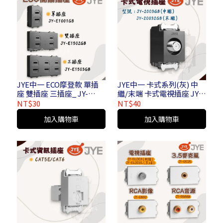
JYE中一 ECO摩登款 單插
JYE中一 卡式系列(灰) 中
座 雙插座 三插座_ JY-
繼/末端 卡式電視插座 JY-
E1001 GB JY-E1502 GB JY-
2003GB
NT$30
NT$40
E1503 GB
加入購物車
加入購物車