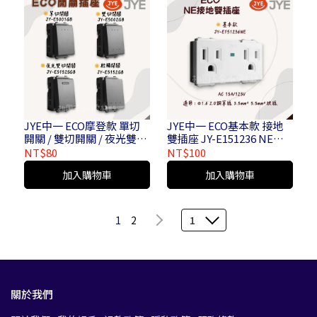
JYE中一 ECO摩登款 單切
JYE中一 ECO基本款 接地
開關 / 雙切開關 / 夜光雙切
雙插座 JY-E151236 NE接
開關 / 輕觸開關_ JY-E5001
地雙插座 帶燈 (絞線用) JY-
NT$80
NT$100
GB JY-E5002 GBJY-E5152
E151236NE
加入購物車
加入購物車
SGB JY-E5152 GB
1
2
1
關於我們