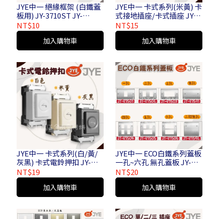
JYE中一 絕緣框架 (白鐵蓋
JYE中一 卡式系列(米黃) 卡
板用) JY-3710ST JY-
式接地插座/卡式插座 JY-
E3710ST
1101 / JY-1001S
NT$10
NT$15
加入購物車
加入購物車
JYE中一 卡式系列(白/黃/
JYE中一 ECO白鐵系列蓋板
灰黑) 卡式電鈴押扣 JY-
一孔~六孔 無孔蓋板 JY-
2001W/JY-2001/JY-
7501 JY-7506 JY-7591 JY-
NT$19
NT$20
2001GB
9592
加入購物車
加入購物車