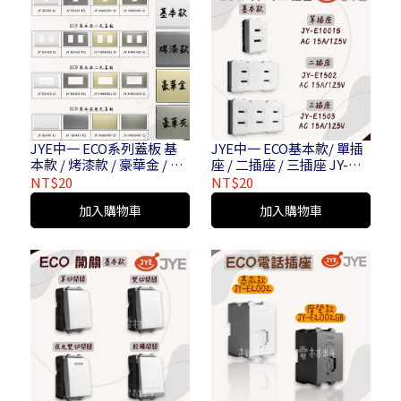
JYE中一 ECO系列蓋板 基
JYE中一 ECO基本款/ 單插
本款 / 烤漆款 / 豪華金 / 豪
座 / 二插座 / 三插座 JY-
華灰
E1001S JY-E1502 JY-
NT$20
NT$20
E1503
加入購物車
加入購物車