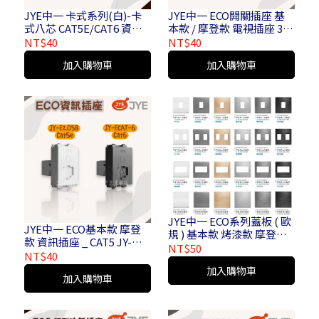
JYE中一 卡式系列(白)-卡
JYE中一 ECO開關插座 基
式八芯 CAT5E/CAT6 資訊
本款 / 摩登款 電視插座 3.5
插座
麥克風 RCA影像 RCA音源 _
NT$40
NT$40
JY-E2003 GB JY-EPJ35 GB
加入購物車
加入購物車
JY-ERCAY GB JY-ERCARW
GB
JYE中一 ECO系列蓋板 ( 歐
JYE中一 ECO基本款 摩登
規 ) 基本款 烤漆款 摩登金 /
款 資訊插座 _ CAT5 JY-
銀 / 灰 / 黑
NT$50
E2058 GB-CAT6 JY-ECAT-
NT$40
6GB
加入購物車
加入購物車