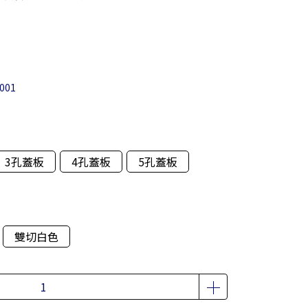
001
3孔蓋板
4孔蓋板
5孔蓋板
雙切白色