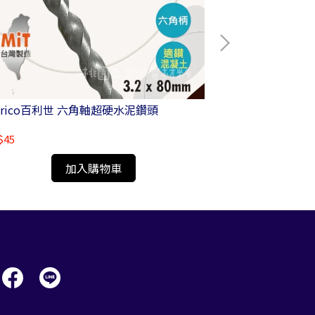
nrico百利世 六角軸超硬水泥鑽頭
Panrico百利
$45
NT$85
加入購物車