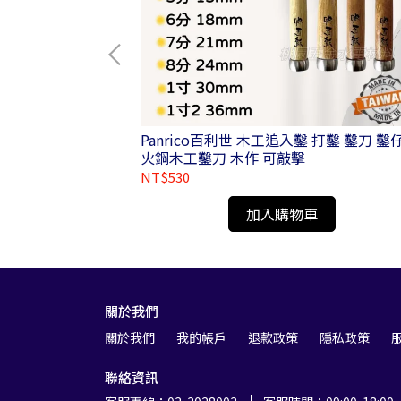
泥鑽頭 各規格
Panrico百利世 木工追入鑿 打鑿 鑿刀 鑿
火鋼木工鑿刀 木作 可敲擊
NT$530
加入購物車
關於我們
關於我們
我的帳戶
退款政策
隱私政策
聯絡資訊