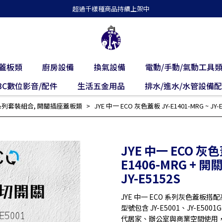
超過千樣種商品持續上架中
蓋板類
廚房設備
換氣設備
電動/手動/氣動工具
3C數位影音/配件
生活五金用品
排水/進水/水管設備
系列套裝組合
,
開關插座蓋板類
JYE 中一 ECO 灰色蓋板 JY-E1401-MRG ~ JY-E1
JYE 中一 ECO 灰色蓋
E1406-MRG + 開關｜
JY-E5152S
JYE 中一 ECO 系列灰色蓋板搭
型號包含 JY-E5001、JY-E5
代居家、辦公室與商業空間使用