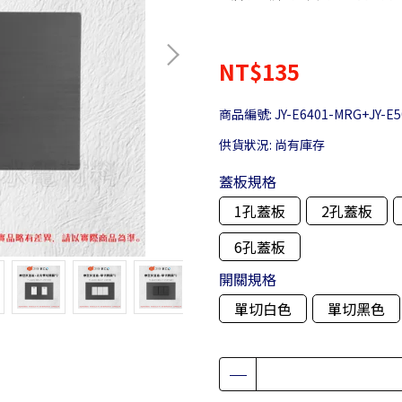
NT$135
商品編號:
JY-E6401-MRG+JY-E5
供貨狀況:
尚有庫存
蓋板規格
1孔蓋板
2孔蓋板
6孔蓋板
開關規格
單切白色
單切黑色