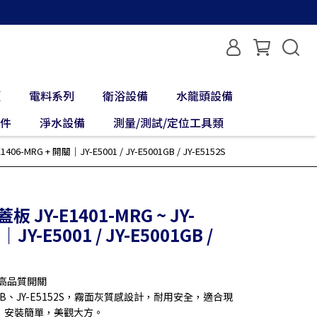
類
電料系列
衛浴設備
水龍頭設備
配件
淨水設備
測量/測試/定位工具類
406-MRG + 開關｜JY-E5001 / JY-E5001GB / JY-E5152S
板 JY-E1401-MRG ~ JY-
JY-E5001 / JY-E5001GB /
配高品質開關
001GB、JY-E5152S，霧面灰質感設計，耐用安全，適合現
，安裝簡單，美觀大方。