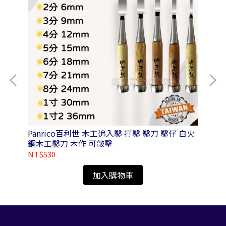
動式
Panrico百利世 木工追入鑿 打鑿 鑿刀 鑿仔 白火
Pa
鋼木工鑿刀 木作 可敲擊
NT$530
NT
加入購物車