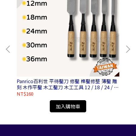
Panrico百利世 平待鑿刀 修鑿 榫鑿修整 薄鑿 雕
P
刻 木作平鑿 木工鑿刀 木工工具 12 / 18 / 24 / 30
六
/ 36mm
NT$160
NT
加入購物車