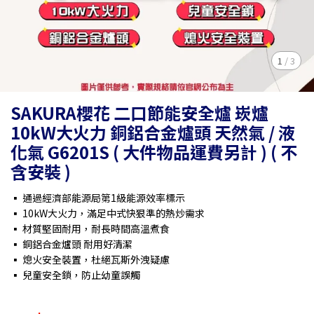
1
/
3
SAKURA櫻花 二口節能安全爐 崁爐
10kW大火力 銅鋁合金爐頭 天然氣 / 液
化氣 G6201S ( 大件物品運費另計 ) ( 不
含安裝 )
▪ 通過經濟部能源局第1級能源效率標示
▪ 10kW大火力，滿足中式快狠準的熱炒需求
▪ 材質堅固耐用，耐長時間高溫煮食
▪ 銅鋁合金爐頭 耐用好清潔
▪ 熄火安全裝置，杜絕瓦斯外洩疑慮
▪ 兒童安全鎖，防止幼童誤觸