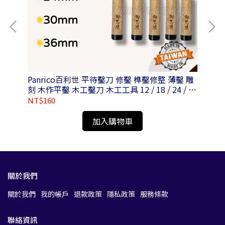
Panrico百利世 平待鑿刀 修鑿 榫鑿修整 薄鑿 雕
Pa
刻 木作平鑿 木工鑿刀 木工工具 12 / 18 / 24 / 30
鉋 
/ 36mm
N0
NT$160
NT
加入購物車
關於我們
關於我們
我的帳戶
退款政策
隱私政策
服務條款
聯絡資訊