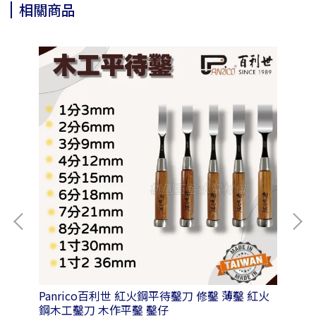
相關商品
套筒
Panrico百利世 紅火鋼平待鑿刀 修鑿 薄鑿 紅火
Panrico
鋼木工鑿刀 木作平鑿 鑿仔