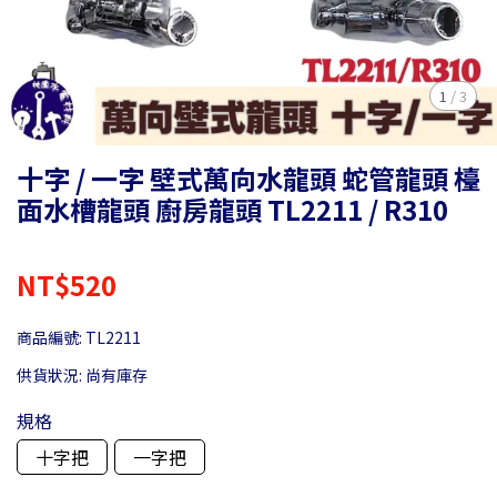
1
/
3
十字 / 一字 壁式萬向水龍頭 蛇管龍頭 檯
面水槽龍頭 廚房龍頭 TL2211 / R310
NT$520
商品編號:
TL2211
供貨狀況:
尚有庫存
規格
十字把
一字把