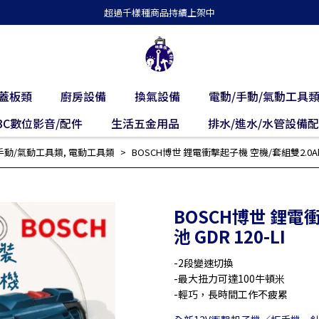
超過千樣種商品持續上架中
蓋板類
廚房設備
換氣設備
電動/手動/氣動工具
3C數位影音/配件
生活五金用品
排水/進水/水管設備
手動/氣動工具類
,
電動工具類
BOSCH博世 鋰電衝擊起子機 空機/套組雙2.0Ah電池
BOSCH博世 鋰電
池 GDR 120-LI
-2段變速切換
-最大扭力可達100牛頓米
-輕巧，長時間工作不疲累