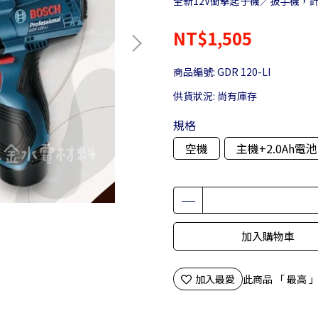
全新12V衝擊起子機／扳手機，針
NT$1,505
商品編號:
GDR 120-LI
供貨狀況:
尚有庫存
規格
空機
主機+2.0Ah電池
加入購物車
加入最愛
此商品 「 最高