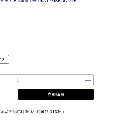
對不同應用調整至最佳動力。GBH18V-26F
*2
立即購買
 」可以折抵紅利
36
點 (約等於
NT$36
)