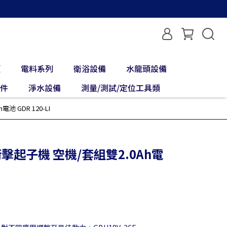
類
電料系列
衛浴設備
水龍頭設備
配件
淨水設備
測量/測試/定位工具類
 GDR 120-LI
衝擊起子機 空機/套組雙2.0Ah電