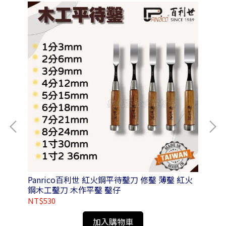
套筒
Panrico百利世 紅火鋼平待鑿刀 修鑿 薄鑿 紅火
Pa
鋼木工鑿刀 木作平鑿 鑿仔
鉋 
N0
NT$530
NT
加入購物車