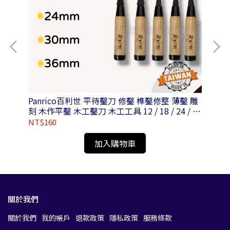
Panrico百利世 平待鑿刀 修鑿 榫鑿修整 薄鑿 雕
Pa
刻 木作平鑿 木工鑿刀 木工工具 12 / 18 / 24 / 30
/ 36mm
NT$160
NT
加入購物車
關於我們
關於我們
我的帳戶
退款政策
隱私政策
服務條款