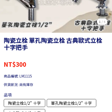
1
/
4
陶瓷立栓 單孔陶瓷立栓 古典歐式立栓
十字把手
NT$300
商品編號:
LM1115
供貨狀況:
尚有庫存
品項
陶瓷立栓1/2" 十字
單孔陶瓷立栓1/2" 十字