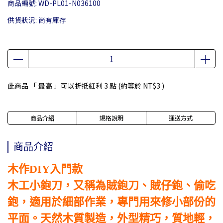
商品編號:
WD-PL01-N036100
供貨狀況:
尚有庫存
此商品 「 最高 」可以折抵紅利
3
點 (約等於
NT$3
)
商品介紹
規格說明
運送方式
商品介紹
木作DIY入門款
木工小鉋刀，又稱為賊鉋刀、賊仔鉋、偷吃
鉋，適用於細部作業，專門用來修小部份的
平面。天然木質製造，外型精巧，質地輕，