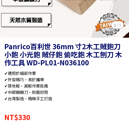
1
/
1
Panrico百利世 36mm 寸2木工賊鉋刀
小鉋 小光鉋 賊仔鉋 偷吃鉋 木工刨刀 木
作工具 WD-PL01-N036100
✔適用於細部作業
✔外型精巧，易於攜帶
✔質地輕，減輕作業負擔
✔中碳鋼鋼刀，耐磨好用
✔台灣製造，精緻手工打造
NT$330