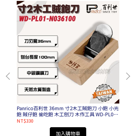
Panrico百利世 36mm 寸2木工賊鉋刀 小鉋 小光
Panrico
鉋 賊仔鉋 偷吃鉋 木工刨刀 木作工具 WD-PL01-
N036100
NT$330
NT
加入購物車