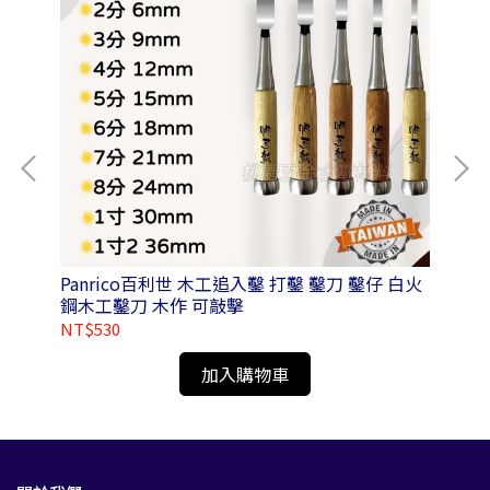
2-
Panrico百利世 木工追入鑿 打鑿 鑿刀 鑿仔 白火
Panrico
鋼木工鑿刀 木作 可敲擊
NT$530
NT
加入購物車