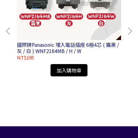
國際牌Panasonic 埋入電話插座 6極4芯 ( 霧黑 /
國際
灰 / 白 ) WNF2164MB / H / W
Φ1
牙色
NT$195
NT
WN
加入購物車
用