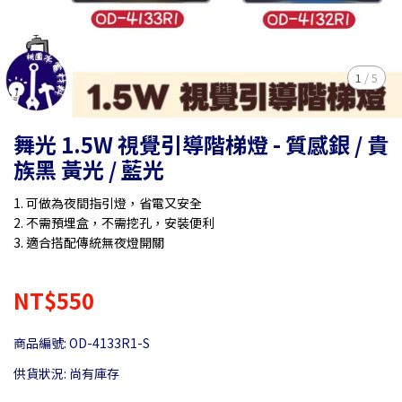
1
/
5
舞光 1.5W 視覺引導階梯燈 - 質感銀 / 貴
族黑 黃光 / 藍光
1. 可做為夜間指引燈，省電又安全
2. 不需預埋盒，不需挖孔，安裝便利
3. 適合搭配傳統無夜燈開關
NT$550
商品編號:
OD-4133R1-S
供貨狀況:
尚有庫存