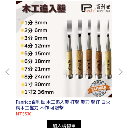
附磁
Panrico百利世 木工追入鑿 打鑿 鑿刀 鑿仔 白火
Panrico
鋼木工鑿刀 木作 可敲擊
NT$530
NT
加入購物車