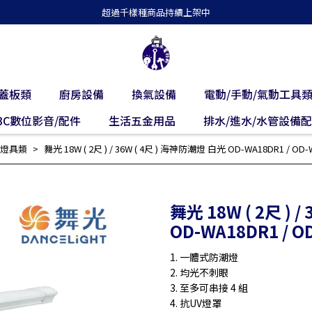
超過千樣種商品持續上架中
蓋板類
廚房設備
換氣設備
電動/手動/氣動工具
3C數位影音/配件
生活五金用品
排水/進水/水管設備
燈具類
舞光 18W ( 2尺 ) / 36W ( 4尺 ) 海神防潮燈 白光 OD-WA18DR1 / OD-
舞光 18W ( 2尺 ) 
OD-WA18DR1 / O
1. 一體式防潮燈
2. 均光不刺眼
3. 至多可串接 4 組
4. 抗UV燈罩