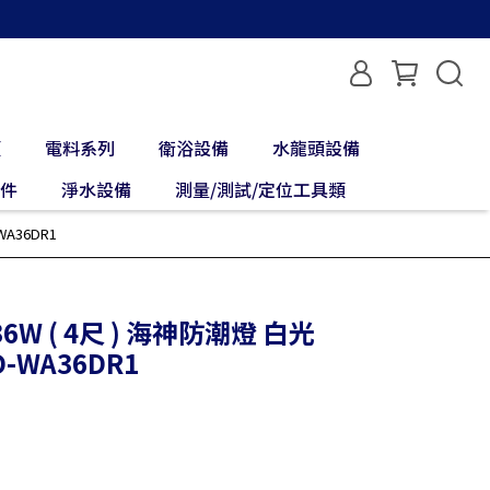
類
電料系列
衛浴設備
水龍頭設備
配件
淨水設備
測量/測試/定位工具類
WA36DR1
/ 36W ( 4尺 ) 海神防潮燈 白光
D-WA36DR1