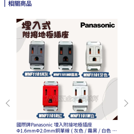
相關商品
國際牌Panasonic 埋入附接地極插座
國際
Φ1.6mmΦ2.0mm銅單線 ( 灰色 / 霧黑 / 白色 /
附蓋