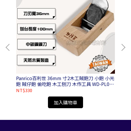
套筒
Panrico百利世 36mm 寸2木工賊鉋刀 小鉋 小光
Pa
鉋 賊仔鉋 偷吃鉋 木工刨刀 木作工具 WD-PL01-
N036100
NT$330
NT
加入購物車