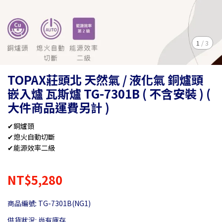
1
/
3
TOPAX莊頭北 天然氣 / 液化氣 銅爐頭
嵌入爐 瓦斯爐 TG-7301B ( 不含安裝 ) (
大件商品運費另計 )
✔銅爐頭
✔熄火自動切斷
✔能源效率二級
NT$5,280
商品編號:
TG-7301B(NG1)
供貨狀況:
尚有庫存