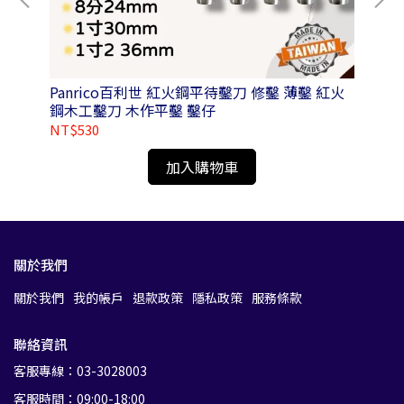
Panrico百利世 紅火鋼平待鑿刀 修鑿 薄鑿 紅火
鋼木工鑿刀 木作平鑿 鑿仔
NT$530
NT
加入購物車
關於我們
關於我們
我的帳戶
退款政策
隱私政策
服務條款
聯絡資訊
客服專線：03-3028003
客服時間：09:00-18:00