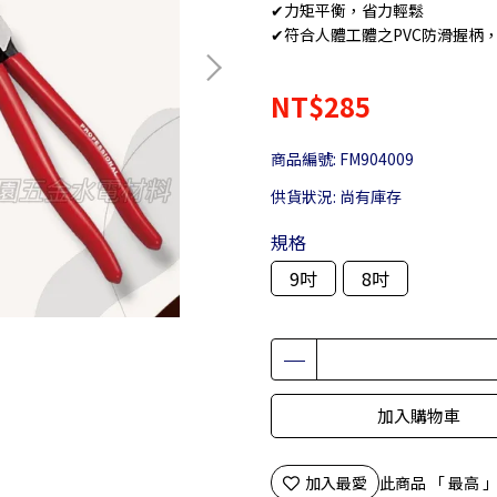
✔力矩平衡，省力輕鬆
✔符合人體工體之PVC防滑握柄
NT$285
商品編號:
FM904009
供貨狀況:
尚有庫存
規格
9吋
8吋
加入購物車
加入最愛
此商品 「 最高