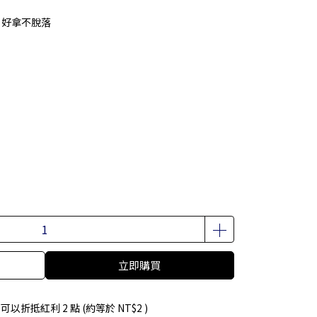
，好拿不脫落
立即購買
 」可以折抵紅利
2
點 (約等於
NT$2
)