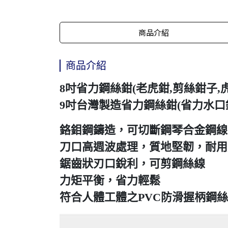
商品介紹
商品介紹
8吋省力鋼絲鉗(老虎鉗,剪絲鉗子,
9吋台灣製造省力鋼絲鉗(省力水口
鉻鉬鋼鑄造，可切斷鋼琴合金鋼線
刀口高週波處理，質地堅韌，耐用
鋸齒狀刃口銳利，可剪鋼絲線
力矩平衡，省力輕鬆
符合人體工體之PVC防滑握柄鋼