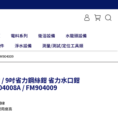
類
電料系列
衛浴設備
水龍頭設備
配件
淨水設備
測量/測試/定位工具類
904009
8吋 / 9吋省力鋼絲鉗 省力水口鉗
08A / FM904009
鋼線
耐用度高