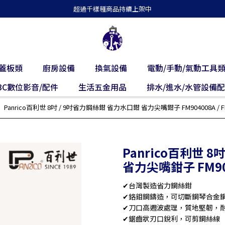
超過千樣種商品持續上架中
蓋板類
廚房設備
換氣設備
電動/手動/氣動工具
3C數位影音/配件
生活五金用品
排水/進水/水管設備
Panrico百利世 8吋 / 9吋省力鋼絲鉗 省力水口鉗 省力尖嘴鉗子 FM904008A / FM
Panrico百利世 
省力尖嘴鉗子 FM9040
✔台灣製造省力鋼絲鉗
✔鉻鉬鋼鑄造，可切斷鋼琴合金
✔刀口高週波處理，質地堅韌，
✔鋸齒狀刃口銳利，可剪鋼絲線