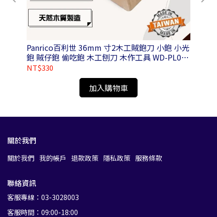
Panrico百利世 36mm 寸2木工賊鉋刀 小鉋 小光
Pa
鉋 賊仔鉋 偷吃鉋 木工刨刀 木作工具 WD-PL01-
41
N036100
NT$330
NT
加入購物車
關於我們
關於我們
我的帳戶
退款政策
隱私政策
服務條款
聯絡資訊
客服專線：03-3028003
客服時間：09:00-18:00