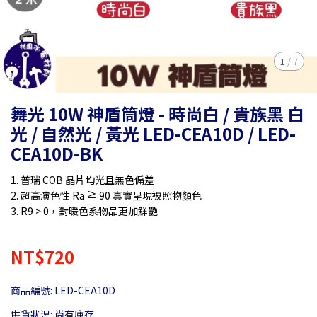
1
/
7
舞光 10W 神盾筒燈 - 時尚白 / 貴族黑 白
光 / 自然光 / 黃光 LED-CEA10D / LED-
CEA10D-BK
1. 普瑞 COB 晶片均光且無色偏差
2. 超高演色性 Ra ≧ 90 真實呈現被照物顏色
3. R9 > 0，對暖色系物品更加鮮艷
NT$720
商品編號:
LED-CEA10D
供貨狀況:
尚有庫存