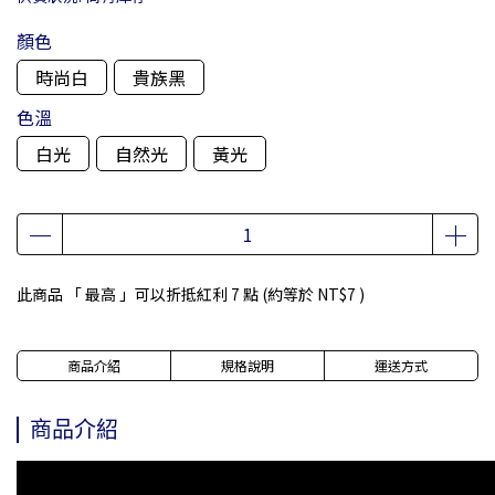
顏色
時尚白
貴族黑
色溫
白光
自然光
黃光
此商品 「 最高 」可以折抵紅利
7
點 (約等於
NT$7
)
商品介紹
規格說明
運送方式
商品介紹