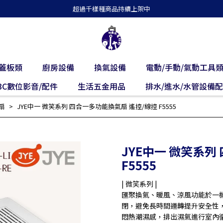
超過千樣種商品持續上架中
蓋板類
廚房設備
換氣設備
電動/手動/氣動工具
3C數位影音/配件
生活五金用品
排水/進水/水管設備
扇
JYE中一 微笑系列 四合一多功能換氣扇 遙控/線控 F5555
JYE中一 微笑系列
F5555
| 微笑系列 |
匯聚換氣、暖風、涼風功能於一機
閉，避免長時間運轉提升安全性，
悶熱潮濕感，排出濕氣進行室內