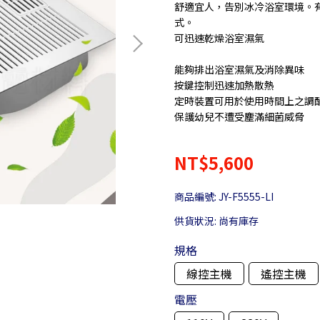
舒適宜人，告別冰冷浴室環境。
式。
可迅速乾燥浴室濕氣
能夠排出浴室濕氣及消除異味
按鍵控制迅速加熱散熱
定時裝置可用於使用時間上之調
保護幼兒不遭受塵滿細菌威脅
NT$5,600
商品編號:
JY-F5555-LI
供貨狀況:
尚有庫存
規格
線控主機
遙控主機
電壓