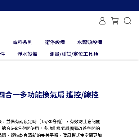
類
電料系列
衛浴設備
水龍頭設備
配件
淨水設備
測量/測試/定位工具類
 四合一多功能換氣扇 遙控/線控
，並備有兩段定時（15/30分鐘），有效防止忘記關
適合6-8坪空間使用。多功能換氣扇顯著改善空間的
循環，營造乾爽清新的完美平衡，暖風模式使空間更加