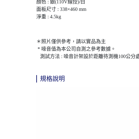
顏色 : 銀(110V線控)/白
面板尺寸 : 338×460 mm
淨重 : 4.5kg
＊照片僅供參考，請以實品為主
* 噪音值為本公司自測之參考數據。
測試方法 : 噪音計架設於距離待測機100公
規格說明