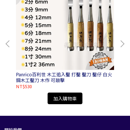
2-
Panrico百利世 木工追入鑿 打鑿 鑿刀 鑿仔 白火
Pa
鋼木工鑿刀 木作 可敲擊
氣除
NT$530
NT
加入購物車
關於我們