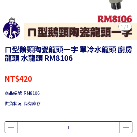
1
/
1
ㄇ型鵝頸陶瓷龍頭一字 單冷水龍頭 廚房
龍頭 水龍頭 RM8106
NT$420
商品編號:
RM8106
供貨狀況:
尚有庫存