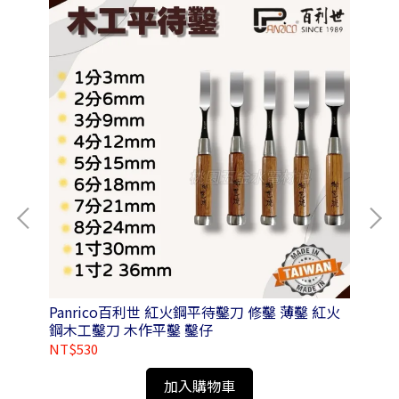
附磁
Panrico百利世 紅火鋼平待鑿刀 修鑿 薄鑿 紅火
Pa
鋼木工鑿刀 木作平鑿 鑿仔
NT$530
NT
加入購物車