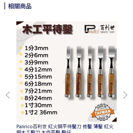
相關商品
Panrico百利世 紅火鋼平待鑿刀 修鑿 薄鑿 紅火
Pa
鋼木工鑿刀 木作平鑿 鑿仔
鉋 