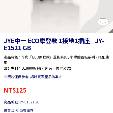
1
/
2
JYE中一 ECO摩登款 1接地1插座_ JY-
E1521 GB
產品特色：可與『ECO摩登款』蓋板系列 / 多媒體蓋板系列，搭配使
用！
設計專利：D188006 (專利所有‧仿冒必究)
※照片僅供參考, 請以實際產品為準※​​​
NT$125
商品編號:
JY-E1521GB
供貨狀況:
尚有庫存