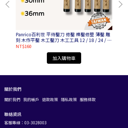
-004SS
Panrico百利世 平待鑿刀 修鑿 榫鑿修整 薄鑿 雕
Pa
刻 木作平鑿 木工鑿刀 木工工具 12 / 18 / 24 / 30
鋼
/ 36mm
NT$160
NT
加入購物車
關於我們
關於我們
我的帳戶
退款政策
隱私政策
服務條款
聯絡資訊
客服專線：03-3028003