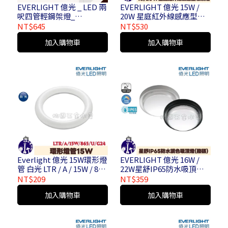
EVERLIGHT 億光 _ LED 兩
EVERLIGHT 億光 15W /
呎四管輕鋼架燈_
20W 星庭紅外線感應型吸
FOR/Tbar/T8/865/U/10W
頂燈 白光 / 黃光
NT$645
NT$530
x4/G (B)
加入購物車
加入購物車
Everlight 億光 15W環形燈
EVERLIGHT 億光 16W /
管 白光 LTR / A / 15W / 865
22W星舒IP65防水吸頂燈 (
/ U / G24
撥碼 ) 白殼 / 黑殼
NT$209
NT$359
加入購物車
加入購物車