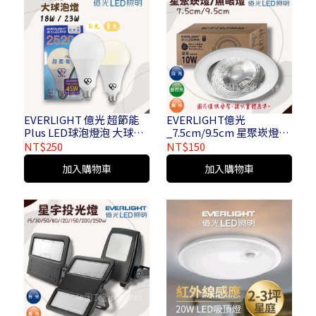
EVERLIGHT 億光 超節能
EVERLIGHT億光
Plus LED球泡燈泡 大球泡
_7.5cm/9.5cm 星聚崁燈/
18W 23W
魚眼燈_黃光/自然光/白光
NT$250
NT$150
加入購物車
加入購物車