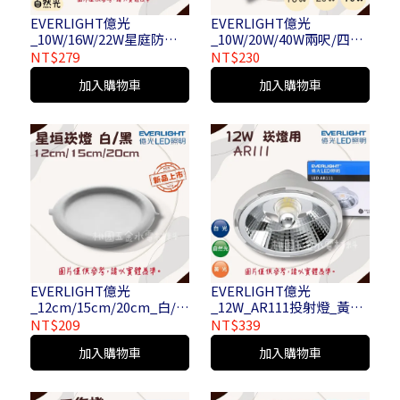
EVERLIGHT億光
EVERLIGHT億光
_10W/16W/22W星庭防水
_10W/20W/40W兩呎/四呎/
吸頂燈_自然光/白光/黃光
單/雙管山型燈
NT$279
NT$230
加入購物車
加入購物車
EVERLIGHT億光
EVERLIGHT億光
_12cm/15cm/20cm_白/黑
_12W_AR111投射燈_黃光/
_星垣崁燈(撥碼)
白光/自然光
NT$209
NT$339
_LRA/AR111/C/12W/830/
加入購物車
加入購物車
U/24D/DT_LRA/AR111/C/
12W/840/U/24D/DT_LRA/
AR111/C/12W/865/U/24D/