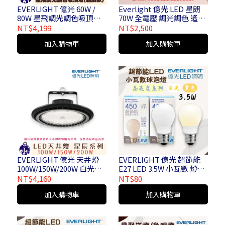
EVERLIGHT 億光 60W /
Everlight 億光 LED 星朗
80W 星飛調光調色吸頂燈 (
70W 全電壓 調光調色 遙控
雅緻款 )
吸頂燈
NT$4,199
NT$2,500
加入購物車
加入購物車
EVERLIGHT 億光 天井燈
EVERLIGHT 億光 超節能
100W/150W/200W 白光
E27 LED 3.5W 小瓦數 燈泡
6500K
迷你型 白光/黃光
NT$4,160
NT$80
加入購物車
加入購物車