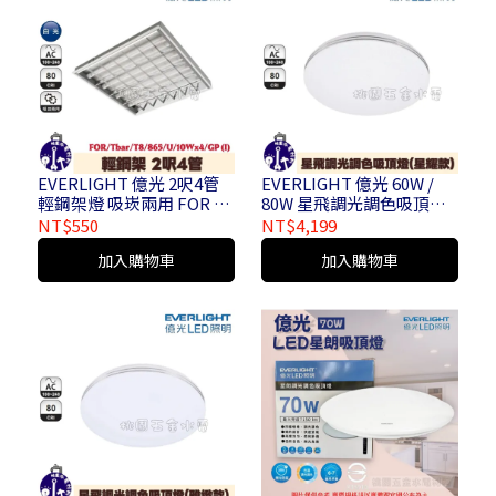
EVERLIGHT 億光 2呎4管
EVERLIGHT 億光 60W /
輕鋼架燈 吸崁兩用 FOR /
80W 星飛調光調色吸頂燈 (
Tbar / T8 / 865 / U /
星耀款 )
NT$550
NT$4,199
10Wx4 / GP ( I )
加入購物車
加入購物車