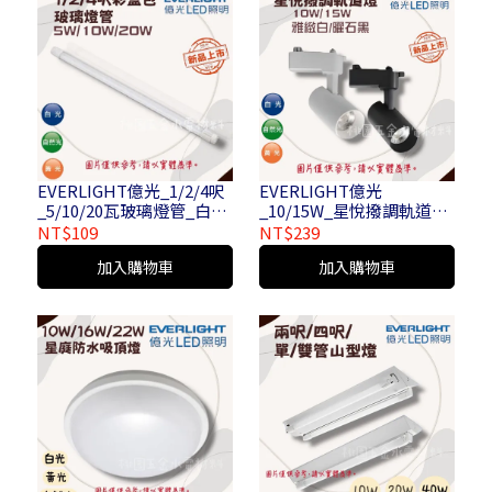
EVERLIGHT億光_1/2/4呎
EVERLIGHT億光
_5/10/20瓦玻璃燈管_白
_10/15W_星悅撥調軌道燈
光/自然光/黃光
_黑/白
NT$109
NT$239
加入購物車
加入購物車