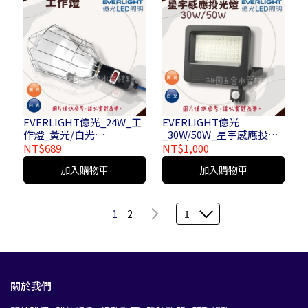
DT
EVERLIGHT億光_24W_工
EVERLIGHT億光
作燈_黃光/白光
_30W/50W_星宇感應投光
_FBE/ECO110R/24W/830/
燈_白光/黃光
NT$689
NT$1,000
UNI/E27_FBE/ECO110R/2
加入購物車
加入購物車
4W/865/UNI/E27
1
2
1
關於我們