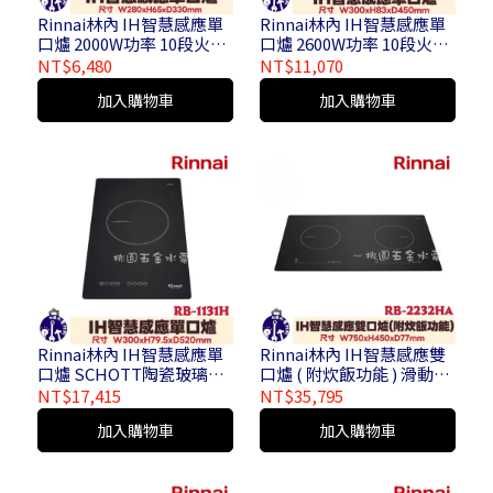
Rinnai林內 IH智慧感應單
Rinnai林內 IH智慧感應單
口爐 2000W功率 10段火力
口爐 2600W功率 10段火力
RB-H1181S
最長180分鐘定時功能 RB-
NT$6,480
NT$11,070
H1180
加入購物車
加入購物車
Rinnai林內 IH智慧感應單
Rinnai林內 IH智慧感應雙
口爐 SCHOTT陶瓷玻璃觸
口爐 ( 附炊飯功能 ) 滑動式
控天板 六段火力+加速段
九段火力 SCHOTT CERAN
NT$17,415
NT$35,795
RB-1131H
陶瓷玻璃 RB-2232HA
加入購物車
加入購物車