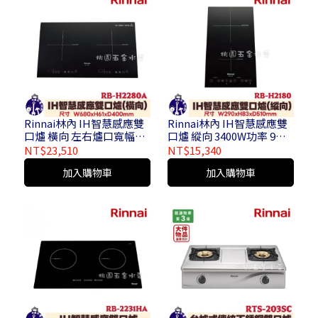
Rinnai林內 IH智慧感應雙
Rinnai林內 IH智慧感應雙
口爐 橫向 左右爐口寬幅加
口爐 縱向 3400W功率 9段
熱區 10段火力 RB-H2280A
火力手動調整 RB-H2180
NT$23,510
NT$15,340
加入購物車
加入購物車