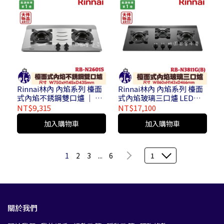
Rinnai林內 內焰系列 檯面
Rinnai林內 內焰系列 檯面
式內焰不銹鋼雙口爐 │ 天
式內焰玻璃三口爐 LED藍
然氣 / 液化氣 RB-N2601S
光旋鈕 │ 天然氣 / 液化氣
NT$9,315
NT$17,100
( 大件物品運費另計 / 不含
RB-N3811G ( B ) ( 大件物
加入購物車
加入購物車
安裝 )
品運費另計 / 不含安裝 )
1
2
3
...
6
1
關於我們