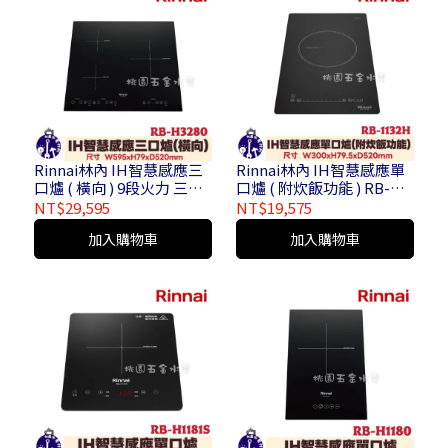
Rinnai林內 IH智慧感應三
Rinnai林內 IH智慧感應單
口爐 ( 橫向 ) 9段火力 三口
口爐 ( 附炊飯功能 ) RB-
獨立操作設定 RB-H3280
1132HA
NT$29,595
NT$19,575
加入購物車
加入購物車