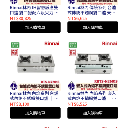
Rinnai林內 IH智慧感應雙
Rinnai林內 傳統系列 台爐
口爐 雙口搭配六段火力 +
式傳統不銹鋼雙口爐 天然
加速段 SCHOTT陶瓷玻璃
氣 / 液化氣 RTS-203SC (
NT$30,825
NT$6,625
觸控天板 RB-2231HA
大件商品運費另計 / 不含安
加入購物車
加入購物車
裝 )
Rinnai林內 內焰系列 台爐
Rinnai林內 內焰系列 嵌入
式內焰不銹鋼雙口爐 │ 天
式內焰不鏽鋼雙口爐 │ 天
然氣 / 液化氣 RTS-
然氣 / 液化氣 RBTS-
NT$8,100
NT$8,525
N2701S ( 大件物品運費另
N2601S ( 大件物品運費另
加入購物車
加入購物車
計 / 不含安裝 )
計 / 不含安裝 )