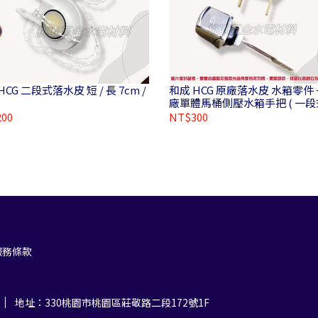
HCG 二段式落水皮 短 / 長 7cm /
和成 HCG 原廠落水皮 水箱零件 
廠單體馬桶側壓水箱手把 ( 一段式 ）
CF6633-B2
00
NT$300
服務條款
地址：330桃園市桃園區莊敬路二段172號1F