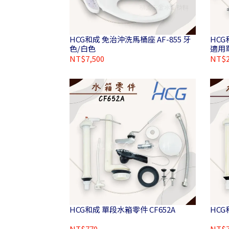
HCG和成 免治沖洗馬桶座 AF-855 牙
HCG
色/白色
適用單
NT$7,500
NT$2
HCG和成 單段水箱零件 CF652A
HCG
NT$770
NT$7