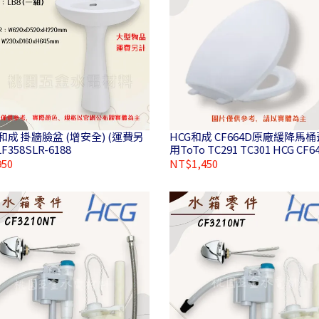
 和成 掛牆臉盆 (增安全) (運費另
HCG和成 CF664D原廠緩降馬桶蓋 適
LF358SLR-6188
用ToTo TC291 TC301 HCG CF6
CF634N馬桶蓋
50
NT$1,450