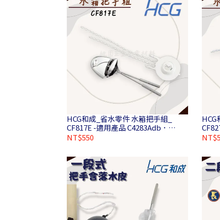
HCG和成_省水零件 水箱把手組_
HC
CF817E -適用產品 C4283Adb．
CF82
C4286Adb
NT$550
NT$5