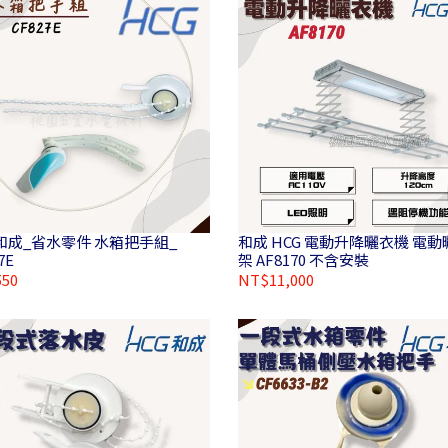
G和成_省水零件 水箱把手組_
和成 HCG 電動升降曬衣機 電動曬衣
7E
架 AF8170 不含安裝
50
NT$11,000