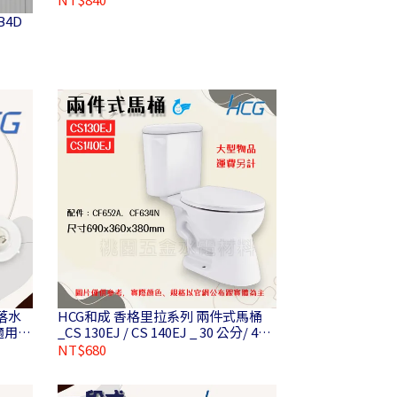
B4D
落水
HCG和成 香格里拉系列 兩件式馬桶
 適用產
_CS 130EJ / CS 140EJ _ 30 公分/ 40
公分 (運費另計)
NT$680