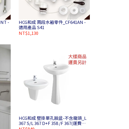
NT -
HCG和成 兩段水箱零件_CF641AN -
適用產品 S41
NT$1,130
HCG和成 壁掛單孔臉盆-不含龍頭_L
367 S/L 367 D+F 358 /F 367(運費另
計)
NT$840