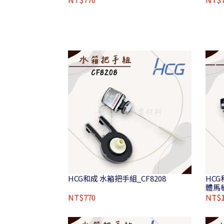
HCG和成 水箱把手組_CF8208
HCG
體馬桶
NT$770
NT$1