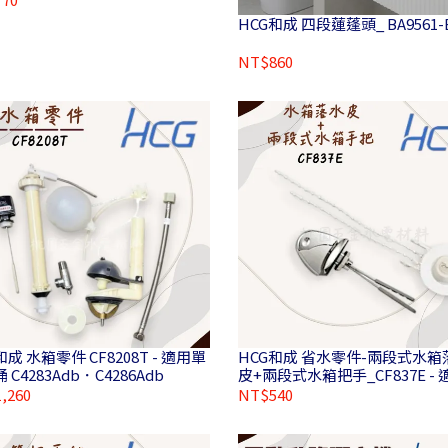
HCG和成 四段蓮蓬頭_ BA9561-
NT$860
和成 水箱零件 CF8208T - 適用單
HCG和成 省水零件-兩段式水箱
 C4283Adb．C4286Adb
皮+兩段式水箱把手_CF837E -
品 C4230．C4232
,260
NT$540