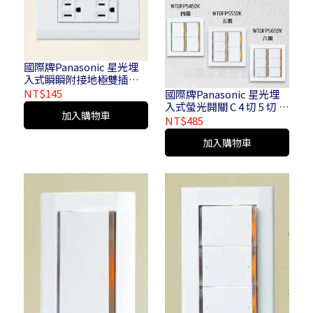
國際牌Panasonic 星光埋
入式瞬瞬附接地極雙插座
WTDFP 15123
NT$145
國際牌Panasonic 星光埋
入式螢光開關 C 4 切 5 切 6
加入購物車
切 WTDFP 5452 K WTDFP
NT$485
5552 K WTDFP 5652 K
加入購物車