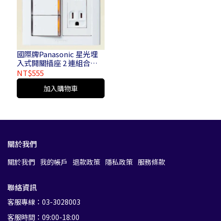
國際牌Panasonic 星光埋
入式開關插座 2 連組合＿
附螢光開關 C 3 切 2 插
NT$555
110V接地雙插座雙連 3 開 2
加入購物車
插 110V接地雙插座雙連
WTDFP 4932 K
關於我們
關於我們
我的帳戶
退款政策
隱私政策
服務條款
聯絡資訊
客服專線：03-3028003
客服時間：09:00-18:00