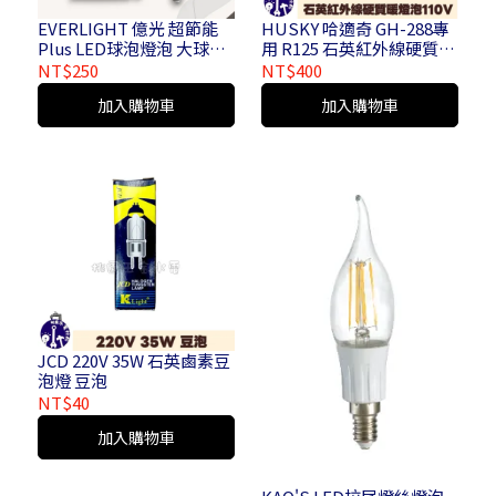
EVERLIGHT 億光 超節能
HUSKY 哈適奇 GH-288專
Plus LED球泡燈泡 大球泡
用 R125 石英紅外線硬質暖
18W 23W
燈泡 浴室暖風機保溫燈泡
NT$250
NT$400
245W 110V
加入購物車
加入購物車
JCD 220V 35W 石英鹵素豆
泡燈 豆泡
NT$40
加入購物車