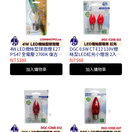
4W LED燈絲型球泡燈 E27
DGC 0.5W C7 E12 110V燈
PS47 全電壓 2700K 復古愛
絲型LED紅光小燈泡 2入
迪生燈泡 燈泡色
DGC-C23R-E12
NT$100
NT$60
LEB00447PCLAA
加入購物車
加入購物車