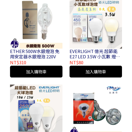
ETHER 500W水銀燈泡 免
EVERLIGHT 億光 超節能
用安定器水銀燈泡 220V
E27 LED 3.5W 小瓦數 燈泡
迷你型 白光/黃光
NT$310
NT$80
加入購物車
加入購物車