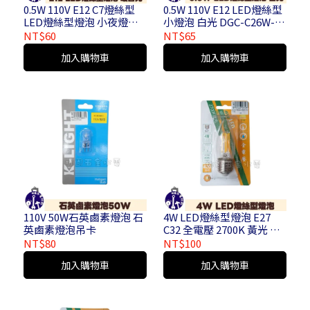
0.5W 110V E12 C7燈絲型
0.5W 110V E12 LED燈絲型
LED燈絲型燈泡 小夜燈燈
小燈泡 白光 DGC-C26W-
泡 暖白光 2入 DGC-C23N-
E12
NT$60
NT$65
E12
加入購物車
加入購物車
110V 50W石英鹵素燈泡 石
4W LED燈絲型燈泡 E27
英鹵素燈泡吊卡
C32 全電壓 2700K 黃光 尖
清 拉尾 蠟燭燈 水晶燈
NT$80
NT$100
加入購物車
加入購物車