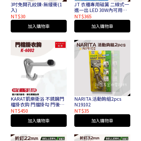
3吋免開孔絞鍊-無緩衝(1
JT 衣櫃專用磁簧 二線式一
入)
進一出 LED 30W內可用
110V / 220V JT-1NC
NT$30
NT$365
加入購物車
加入購物車
KARAT凱樂衛浴 不銹鋼門
NARITA 活動鉤組2pcs
檔掛衣鈎 門擋掛勾 門後掛
N19102
鉤 K-6002
NT$450
NT$35
加入購物車
加入購物車