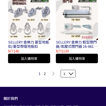
SELLERY 舍樂力 菱型地板
SELLERY 舍樂力 輕型閉門
扣/菱型帶環地板扣
器/氣壓式閉門器 16-661 /
16-650
NT$40
NT$130
加入購物車
加入購物車
1
2
1
關於我們