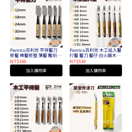
Panrico百利世 平待鑿刀
Panrico百利世 木工追入鑿
修鑿 榫鑿修整 薄鑿 雕刻 木
打鑿 鑿刀 鑿仔 白火鋼木工
作平鑿 木工鑿刀 木工工具
鑿刀 木作 可敲擊
NT$160
NT$530
12 / 18 / 24 / 30 / 36mm
加入購物車
加入購物車