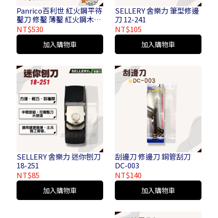
Panrico百利世 紅火鋼平待
SELLERY 舍樂力 筆型修邊
鑿刀 修鑿 薄鑿 紅火鋼木工
刀 12-241
鑿刀 木作平鑿 鑿仔
NT$530
NT$105
加入購物車
加入購物車
SELLERY 舍樂力 迷你刨刀
刮邊刀 修邊刀 銅管刮刀
18-251
DC-003
NT$85
NT$140
加入購物車
加入購物車