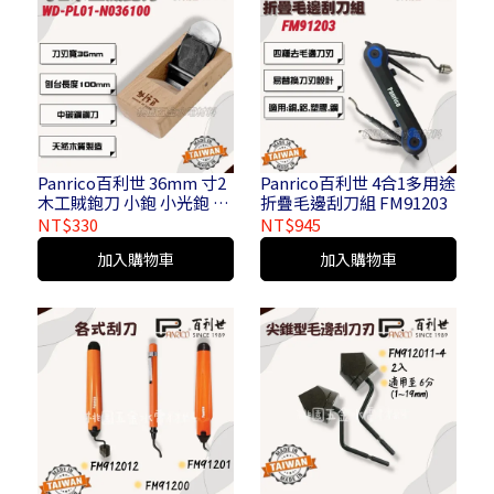
Panrico百利世 36mm 寸2
Panrico百利世 4合1多用途
木工賊鉋刀 小鉋 小光鉋 賊
折疊毛邊刮刀組 FM91203
仔鉋 偷吃鉋 木工刨刀 木作
NT$330
NT$945
工具 WD-PL01-N036100
加入購物車
加入購物車