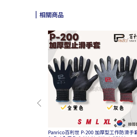
相關商品
4吋 隱磁式鋁合金水
Panrico百利世 P-200 加厚型工作防滑手套 -