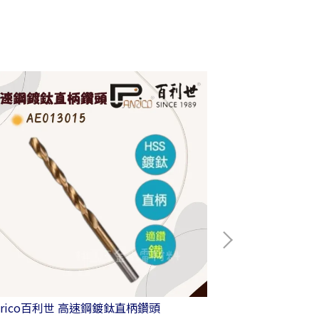
nrico百利世 高速鋼鍍鈦直柄鑽頭
Panrico百利世