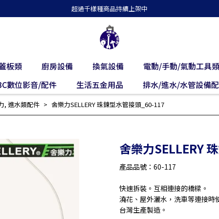
超過千樣種商品持續上架中
蓋板類
廚房設備
換氣設備
電動/手動/氣動工具
3C數位影音/配件
生活五金用品
排水/進水/水管設備
力
,
進水類配件
舍樂力SELLERY 珠鍊型水管接頭_60-117
舍樂力SELLERY 
產品品號：60-117
快速拆裝。互相連接的橋樑。
澆花、屋外灑水，洗車等連接時
台灣生產製造。