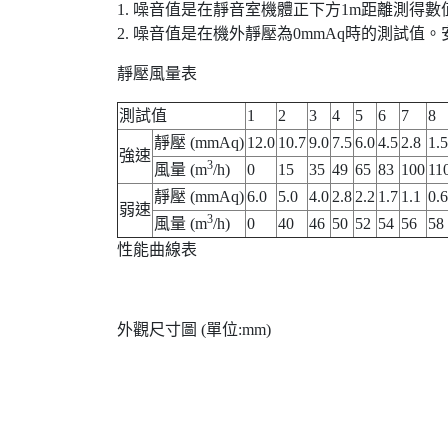
1. 噪音值是在靜音室機體正下方1m距離測
2. 噪音值是在機外靜壓為0mmAq時的測試值
靜壓風量表
測試值
1
2
3
4
5
6
7
8
靜壓 (mmAq)
12.0
10.7
9.0
7.5
6.0
4.5
2.8
1.5
強速
3
風量 (m
/h)
0
15
35
49
65
83
100
11
靜壓 (mmAq)
6.0
5.0
4.0
2.8
2.2
1.7
1.1
0.6
弱速
3
風量 (m
/h)
0
40
46
50
52
54
56
58
性能曲線表
外觀尺寸圖 (單位:mm)