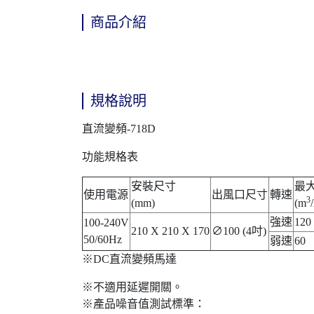
商品介紹
規格說明
直流變頻-718D
功能規格表
安裝尺寸
最
使用電源
出風口尺寸
轉速
3
(mm)
(m
強速
120
100-240V
210 X 210 X 170
∅100 (4吋)
50/60Hz
弱速
60
※DC直流變頻馬達
※不適用延遲開關。
※產品噪音值測試標準：