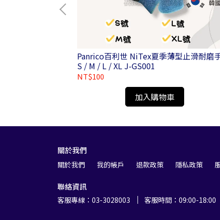
機攻牙機用/加長型
Panrico百利世 NiTex夏季薄型止滑耐磨
性套筒
S / M / L / XL J-GS001
NT$100
加入購物車
關於我們
關於我們
我的帳戶
退款政策
隱私政策
聯絡資訊
客服專線：03-3028003
客服時間：09:00-18:00