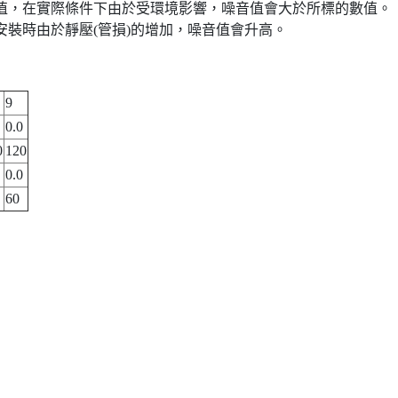
得數值，在實際條件下由於受環境影響，噪音值會大於所標的數值。
。安裝時由於靜壓(管損)的增加，噪音值會升高。
9
0.0
0
120
0.0
60