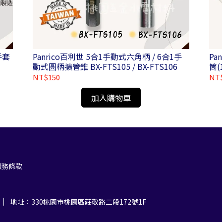
手套
Panrico百利世 5合1手動式六角柄 / 6合1手
P
動式圓柄擴管錐 BX-FTS105 / BX-FTS106
筒(
NT$150
NT
加入購物車
服務條款
地址：330桃園市桃園區莊敬路二段172號1F