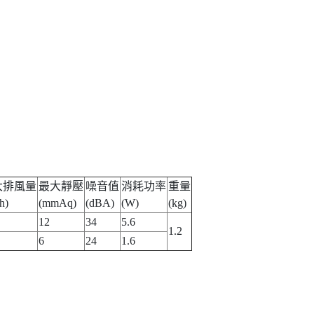
大排風量
最大靜壓
噪音值
消耗功率
重量
/h)
(mmAq)
(dBA)
(W)
(kg)
12
34
5.6
1.2
6
24
1.6