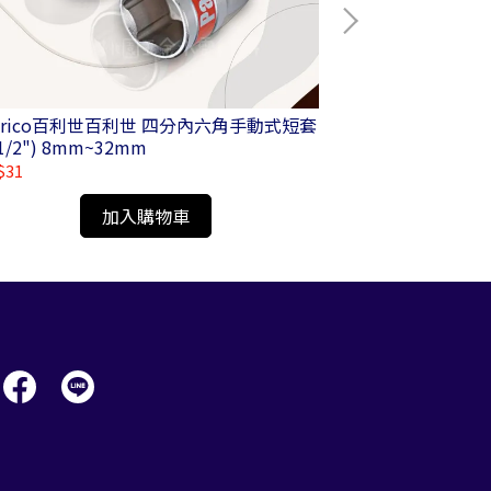
anrico百利世百利世 四分內六角手動式短套
Panrico百利
1/2") 8mm~32mm
附磁六角套筒 
$31
NT$50
加入購物車