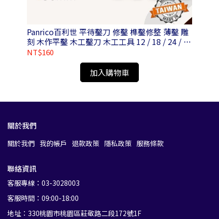
直流
Panrico百利世 平待鑿刀 修鑿 榫鑿修整 薄鑿 雕
P
V-
刻 木作平鑿 木工鑿刀 木工工具 12 / 18 / 24 / 30
/ 36mm
NT$160
NT
加入購物車
關於我們
關於我們
我的帳戶
退款政策
隱私政策
服務條款
聯絡資訊
客服專線：03-3028003
客服時間：09:00-18:00
地址：330桃園市桃園區莊敬路二段172號1F