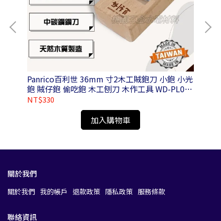
Panrico百利世 36mm 寸2木工賊鉋刀 小鉋 小光
Pa
鉋 賊仔鉋 偷吃鉋 木工刨刀 木作工具 WD-PL01-
N036100
NT$330
NT
加入購物車
關於我們
關於我們
我的帳戶
退款政策
隱私政策
服務條款
聯絡資訊