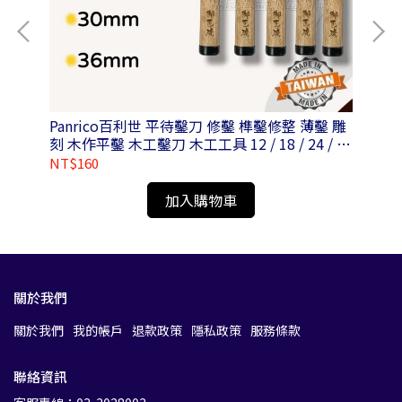
Panrico百利世 平待鑿刀 修鑿 榫鑿修整 薄鑿 雕
Pa
刻 木作平鑿 木工鑿刀 木工工具 12 / 18 / 24 / 30
/ 36mm
NT$160
NT
加入購物車
關於我們
關於我們
我的帳戶
退款政策
隱私政策
服務條款
聯絡資訊