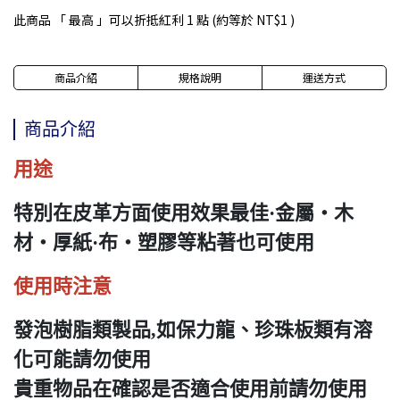
此商品 「 最高 」可以折抵紅利
1
點 (約等於
NT$1
)
商品介紹
規格說明
運送方式
商品介紹
用途
特別在皮革方面使用效果最佳·金屬・木
材・厚紙·布・塑膠等粘著也可使用
使用時注意
發泡樹脂類製品,如保力龍、珍珠板類有溶
化可能請勿使用
貴重物品在確認是否適合使用前請勿使用