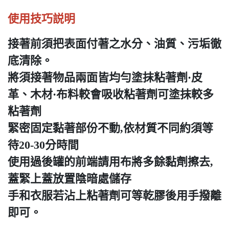
使用技巧説明
接著前須把表面付著之水分、油質、污垢徹
底清除。
將須接著物品兩面皆均勻塗抹粘著劑·皮
革、木材·布料較會吸收粘著劑可塗抹較多
粘著劑
緊密固定黏著部份不動,依材質不同約須等
待20-30分時間
使用過後罐的前端請用布將多餘黏劑擦去,
蓋緊上蓋放置陰暗處儲存
手和衣服若沾上粘著劑可等乾膠後用手撥離
即可。