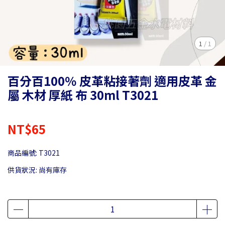
1
/
1
百分百100％ 皮革粘接著劑 適用皮革 金
屬 木材 厚紙 布 30ml T3021
NT$65
商品編號:
T3021
供貨狀況:
尚有庫存