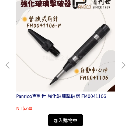
Panrico百利世 強化玻璃擊破器 FM0041106
P
(1
NT$380
NT
加入購物車