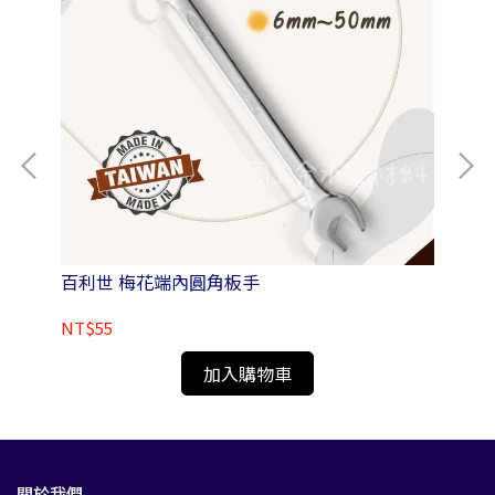
2-
百利世 梅花端內圓角板手
Pa
NT$55
NT
加入購物車
關於我們