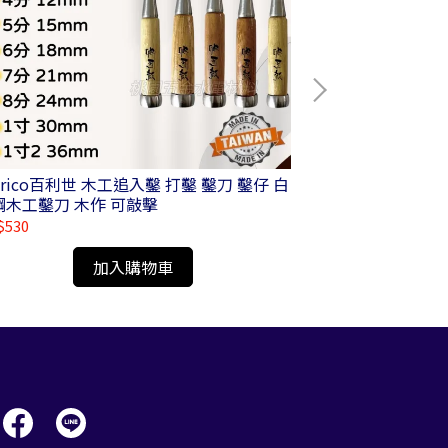
nrico百利世 木工追入鑿 打鑿 鑿刀 鑿仔 白
Panrico百利
鋼木工鑿刀 木作 可敲擊
空氣除塵槍 氣動風
$530
NT$90
加入購物車