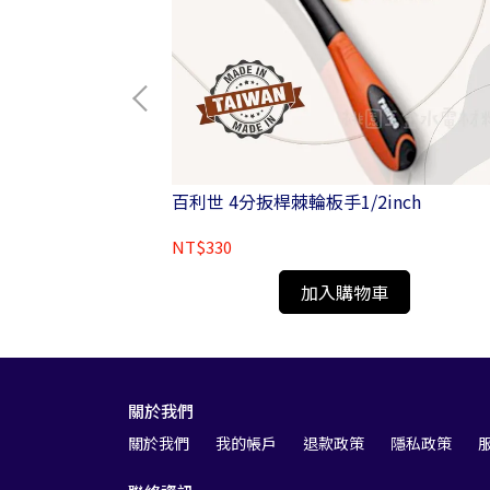
吹塵槍 空氣吹塵槍
百利世 4分扳桿棘輪板手1/2inch
004
NT$330
加入購物車
關於我們
關於我們
我的帳戶
退款政策
隱私政策