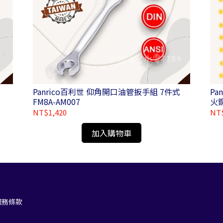
Panrico百利世 仰角開口油管扳手組 7件式
Pa
FM8A-AM007
火
NT$1,420
NT
加入購物車
服務條款