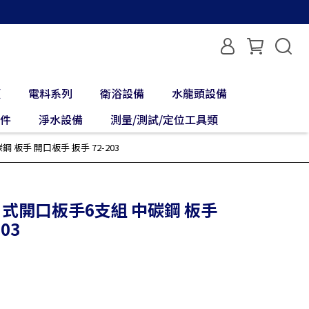
類
電料系列
衛浴設備
水龍頭設備
配件
淨水設備
測量/測試/定位工具類
鋼 板手 開口板手 扳手 72-203
 日式開口板手6支組 中碳鋼 板手
03