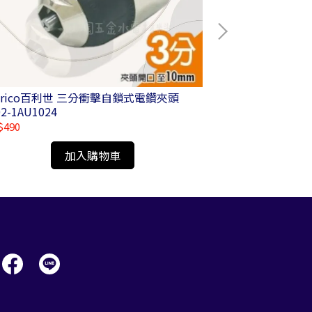
anrico百利世 三分衝擊自鎖式電鑽夾頭
Panrico百利世
02-1AU1024
$490
NT$425
加入購物車