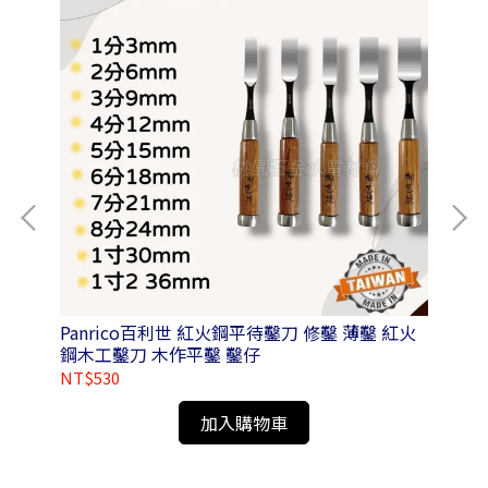
動式
Panrico百利世 紅火鋼平待鑿刀 修鑿 薄鑿 紅火
Pa
鋼木工鑿刀 木作平鑿 鑿仔
NT$530
NT
加入購物車