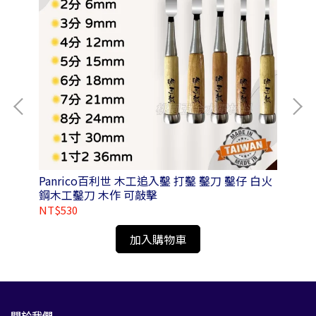
動式
Panrico百利世 木工追入鑿 打鑿 鑿刀 鑿仔 白火
Panrico
鋼木工鑿刀 木作 可敲擊
NT$530
NT
加入購物車
關於我們