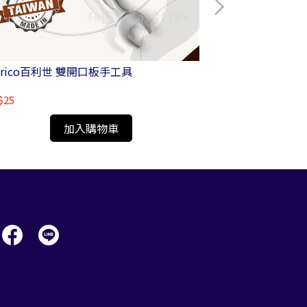
nrico百利世 雙開口板手工具
Panrico百利世 仰角開口油管扳手組 7件式
FM8A-AM007
$25
NT$1,420
加入購物車