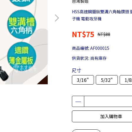
台灣製造
HSS高速鋼鍍鈦雙溝六角軸鑽頭 
子機 電動攻牙機
NT$75
NT$88
商品編號:
AF000015
供貨狀況:
尚有庫存
尺寸
3/16"
5/32"
1/8
加入購物車