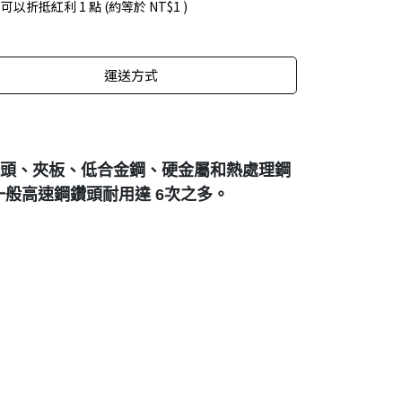
 」可以折抵紅利
1
點 (約等於
NT$1
)
運送方式
於木頭、夾板、低合金鋼、硬金屬和熱處理鋼
一般高速鋼鑽頭耐用達 6次之多。