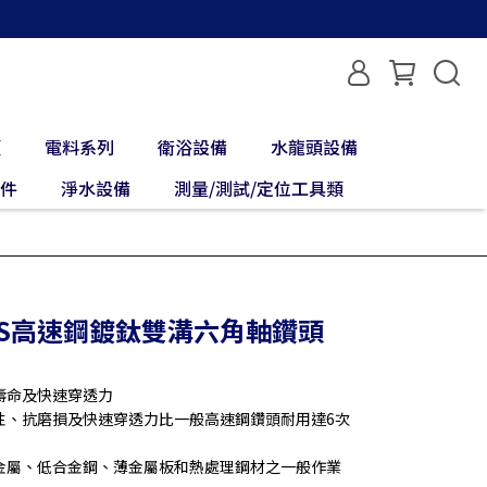
類
電料系列
衛浴設備
水龍頭設備
配件
淨水設備
測量/測試/定位工具類
 HSS高速鋼鍍鈦雙溝六角軸鑽頭
壽命及快速穿透力
性、抗磨損及快速穿透力比一般高速鋼鑽頭耐用達6次
金屬、低合金鋼、薄金屬板和熱處理鋼材之一般作業