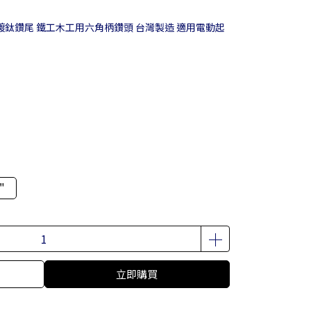
鍍鈦鑽尾 鐵工木工用六角柄鑽頭 台灣製造 適用電動起
"
立即購買