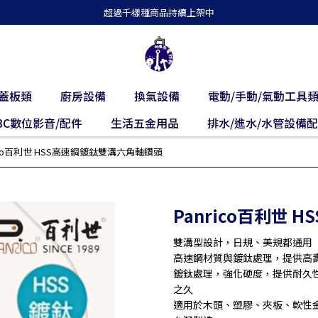
超過千樣種商品持續上架中
蓋板類
廚房設備
換氣設備
電動/手動/氣動工具
3C數位影音/配件
生活五金用品
排水/進水/水管設備
rico百利世 HSS高速鋼鍍鈦雙溝六角軸鑽頭
Panrico百利世
雙溝型設計，日規、美規都通用
高速鋼材質與鍍鈦處理，提供高
鍍鈦處理，強化硬度，提供耐久
之久
適用於木頭、塑膠、夾板、軟性