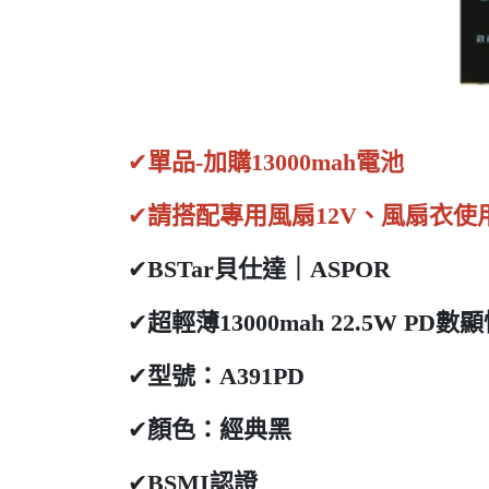
✔
單品-加購13000mah電池
✔
請搭配專用風扇12V、風扇衣使
✔
BSTar貝仕達｜ASPOR
✔
超輕薄13000mah 22.5W PD
✔
型號：A391PD
✔
顏色：經典黑
✔
BSMI認證