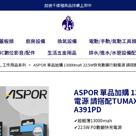
超過千樣種商品持續上架中
蓋板類
廚房設備
換氣設備
電動/手動/氣動工具
3C數位影音/配件
生活五金用品
排水/進水/水管設備
件
,
工作用品系列
ASPOR 單品加購 13000mah 22.5W快充數顯行動電源 請搭配
ASPOR 單品加購 
電源 請搭配TUMAX
A391PD
✔超輕薄13000mah
✔22.5W PD數顯快充電源