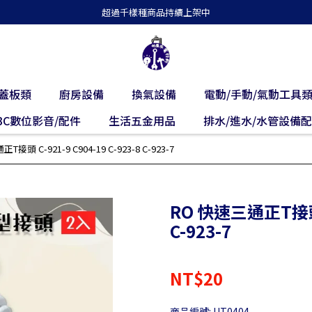
超過千樣種商品持續上架中
蓋板類
廚房設備
換氣設備
電動/手動/氣動工具
3C數位影音/配件
生活五金用品
排水/進水/水管設備
接頭 C-921-9 C904-19 C-923-8 C-923-7
RO 快速三通正T接頭 C-
C-923-7
NT$20
商品編號:
UT0404