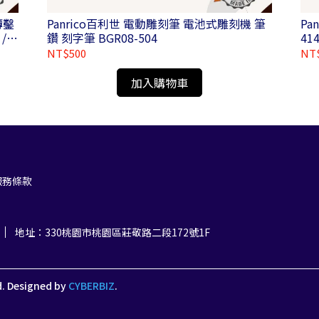
薄鑿
Panrico百利世 電動雕刻筆 電池式雕刻機 筆
Pa
/
鑽 刻字筆 BGR08-504
41
NT$500
NT
加入購物車
服務條款
地址：330桃園市桃園區莊敬路二段172號1F
d.
Designed by
CYBERBIZ
.