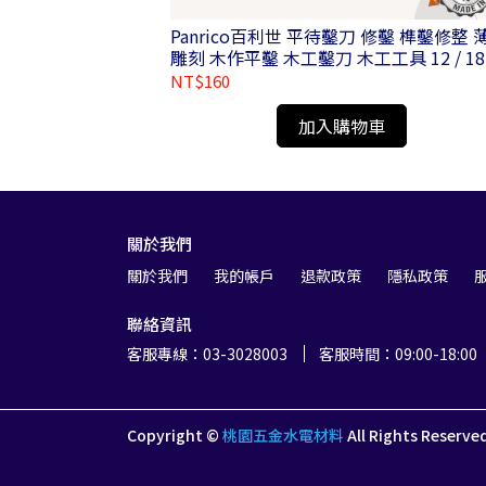
分六角軸夾頭接桿
Panrico百利世 平待鑿刀 修鑿 榫鑿修整 
雕刻 木作平鑿 木工鑿刀 木工工具 12 / 18 
24 / 30 / 36mm
NT$160
加入購物車
關於我們
關於我們
我的帳戶
退款政策
隱私政策
聯絡資訊
客服專線：03-3028003
客服時間：09:00-18:00
Copyright ©
桃園五金水電材料
All Rights Reserve