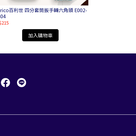
nrico百利世 四分套筒扳手轉六角頭 E002-
Panrico百利
404
E002-20603/ E
$215
NT$60
加入購物車