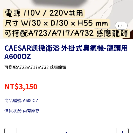
1
/
1
CAESAR凱撒衛浴 外掛式臭氧機-龍頭用
A600OZ
可搭配A723/A717/A732 感應龍頭
NT$3,150
商品編號:
A600OZ
供貨狀況:
尚有庫存